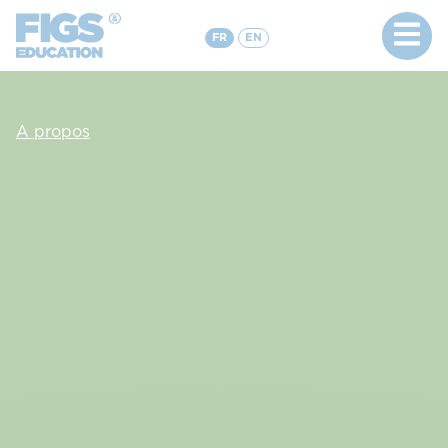
FR
EN
A propos