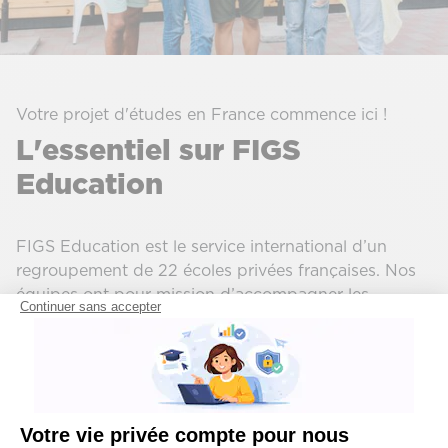
Votre projet d'études en France commence ici !
L'essentiel sur FIGS
Education
FIGS Education est le service international d’un
regroupement de 22 écoles privées françaises. Nos
équipes ont pour mission d’accompagner les
Continuer sans accepter
étudiants internationaux et outre-mer dans leur
projet d’études. Nos écoles proposent des
programmes du BAC au BAC +5, dispensés en
français ou en anglais. Elles partagent un même lien
étroit avec le monde professionnel, une pédagogie
Votre vie privée compte pour nous
par l’action et un réseau de plus de 10 000