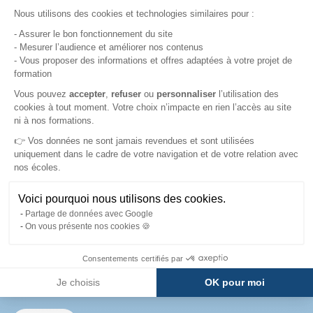
Plateforme de Gestion du Consentement : Pe
entreprises et organisations partenaires.
Nous utilisons des cookies et technologies similaires pour :
- Assurer le bon fonctionnement du site
- Mesurer l’audience et améliorer nos contenus
En savoir plus
- Vous proposer des informations et offres adaptées à votre projet de
formation
Axeptio consent
Vous pouvez
accepter
,
refuser
ou
personnaliser
l’utilisation des
cookies à tout moment. Votre choix n’impacte en rien l’accès au site
ni à nos formations.
👉 Vos données ne sont jamais revendues et sont utilisées
uniquement dans le cadre de votre navigation et de votre relation avec
nos écoles.
L'ensemble de nos diplômes sont reconnus
Nos diplômes et
Voici pourquoi nous utilisons des cookies.
Partage de données avec Google
reconnaissances
On vous présente nos cookies 🍪
Consentements certifiés par
Découvrez la reconnaissance de nos diplômes et le
Je choisis
OK pour moi
fonctionnement du système éducatif français.