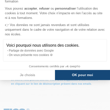
formation
Axeptio consent
Vous pouvez
accepter
,
refuser
ou
personnaliser
l’utilisation des
FIGS
est responsable des traitements de données.
cookies à tout moment. Votre choix n’impacte en rien l’accès au site
Les informations recueillies font l’objet d’un traitement informatique
ni à nos formations.
destiné aux opérations de transmission des informations et
👉 Vos données ne sont jamais revendues et sont utilisées
documentations sollicitées. Les destinataires des données sont les
chargés de la communication et du recrutement et le service commercial.
uniquement dans le cadre de votre navigation et de votre relation avec
Vos données sont conservées dans des conditions propres à en assurer
nos écoles.
leur sécurité et
pour la durée nécessaire au traitement et au suivi de
votre demande
.
Voici pourquoi nous utilisons des cookies.
Conformément à la réglementation en vigueur, vous disposez d’un droit
Partage de données avec Google
d’accès, de rectification, de suppression et d’opposition relatif aux
On vous présente nos cookies 🍪
informations vous concernant. Vous pouvez adresser vos demandes en
adressant un email à
dpo@competences-developpement.fr
. Pour plus
Consentements certifiés par
d’information sur le traitement de vos données, veuillez consulter notre
charte "
Données personnelles
".
Je choisis
OK pour moi
En outre, vous pouvez exercer votre droit d’opposition à tout moment
en cliquant sur le lien de désinscription présent dans nos emails
.