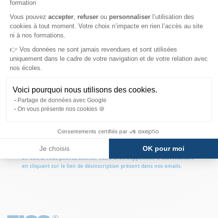
formation
Axeptio consent
Vous pouvez
accepter
,
refuser
ou
personnaliser
l’utilisation des
FIGS
est responsable des traitements de données.
cookies à tout moment. Votre choix n’impacte en rien l’accès au site
Les informations recueillies font l’objet d’un traitement informatique
ni à nos formations.
destiné aux opérations de transmission des informations et
👉 Vos données ne sont jamais revendues et sont utilisées
documentations sollicitées. Les destinataires des données sont les
chargés de la communication et du recrutement et le service commercial.
uniquement dans le cadre de votre navigation et de votre relation avec
Vos données sont conservées dans des conditions propres à en assurer
nos écoles.
leur sécurité et
pour la durée nécessaire au traitement et au suivi de
votre demande
.
Voici pourquoi nous utilisons des cookies.
Conformément à la réglementation en vigueur, vous disposez d’un droit
Partage de données avec Google
d’accès, de rectification, de suppression et d’opposition relatif aux
On vous présente nos cookies 🍪
informations vous concernant. Vous pouvez adresser vos demandes en
adressant un email à
dpo@competences-developpement.fr
. Pour plus
Consentements certifiés par
d’information sur le traitement de vos données, veuillez consulter notre
charte "
Données personnelles
".
Je choisis
OK pour moi
En outre, vous pouvez exercer votre droit d’opposition à tout moment
en cliquant sur le lien de désinscription présent dans nos emails
.