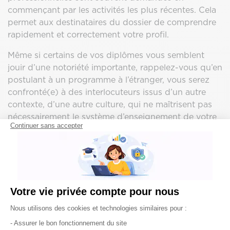
commençant par les activités les plus récentes. Cela
permet aux destinataires du dossier de comprendre
rapidement et correctement votre profil.
Même si certains de vos diplômes vous semblent
jouir d’une notoriété importante, rappelez-vous qu’en
postulant à un programme à l’étranger, vous serez
confronté(e) à des interlocuteurs issus d’un autre
contexte, d’une autre culture, qui ne maîtrisent pas
nécessairement le système d’enseignement de votre
Continuer sans accepter
pays.
Il est donc crucial de communiquer une information
claire, ordonnée et conforme aux consignes
énoncées.
Votre vie privée compte pour nous
Plateforme de Gestion du Consentement : Pe
Nous utilisons des cookies et technologies similaires pour :
3. Fournissez toutes les
- Assurer le bon fonctionnement du site