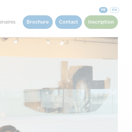
FR
EN
enaires
Brochure
Contact
Inscription