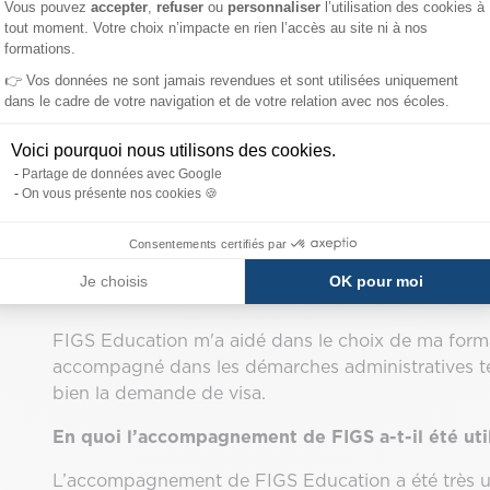
Vous pouvez
accepter
,
refuser
ou
personnaliser
l’utilisation des cookies à
tout moment. Votre choix n’impacte en rien l’accès au site ni à nos
Retour d'expérience 
formations.
👉 Vos données ne sont jamais revendues et sont utilisées uniquement
FIGS Education
dans le cadre de votre navigation et de votre relation avec nos écoles.
Voici pourquoi nous utilisons des cookies.
Partage de données avec Google
Qu’est-ce qui t’a motivé à choisir la France pour
On vous présente nos cookies 🍪
J'ai choisi d'étudier en France car, en tant que mal
Consentements certifiés par
facile de suivre des cours en français que dans d'a
Je choisis
OK pour moi
Peux-tu nous raconter comment FIGS t’a aidé da
FIGS Education m'a aidé dans le choix de ma form
accompagné dans les démarches administratives te
bien la demande de visa.
En quoi l’accompagnement de FIGS a-t-il été util
L’accompagnement de FIGS Education a été très util