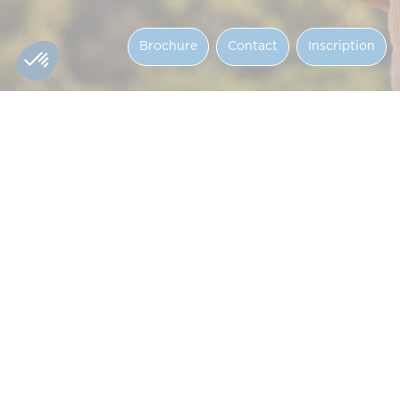
Brochure
Contact
Inscription
Découvrez 3A et préparez-vous à un management
responsable pour un impact durable sur le monde.
Nos programmes