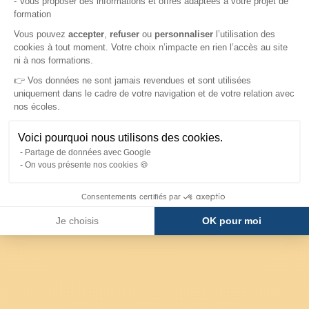
- Vous proposer des informations et offres adaptées à votre projet de
formation
Axeptio consent
Vous pouvez
accepter
,
refuser
ou
personnaliser
l’utilisation des
cookies à tout moment. Votre choix n’impacte en rien l’accès au site
ni à nos formations.
👉 Vos données ne sont jamais revendues et sont utilisées
uniquement dans le cadre de votre navigation et de votre relation avec
nos écoles.
Voici pourquoi nous utilisons des cookies.
Partage de données avec Google
On vous présente nos cookies 🍪
Consentements certifiés par
Je choisis
OK pour moi