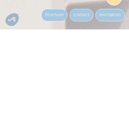
Brochure
Contact
Inscription
This Bachelor’s program prepares you to obtain a
Level 6 certification and tackle the challenges of
artificial intelligence. You’ll have the chance to
design, develop, and deploy innovative AI
solutions to solve complex problems. You'll be
able to lead AI projects to create business apps
and advanced digital infrastructures. La Bachelor
Développeur IA vous prépare à obtenir une
certification de niveau 6 (Bac+3) et à relever les
défis de l’intelligence artificielle. Concevez,